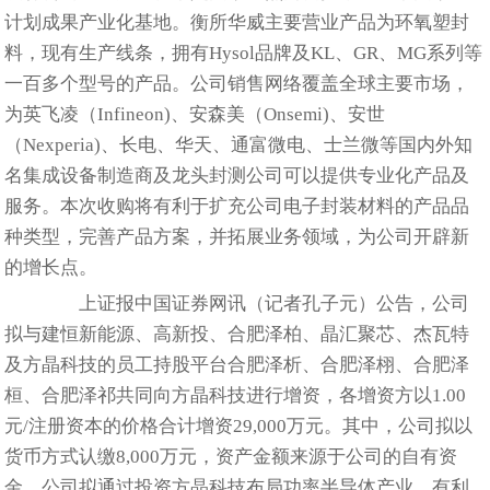
计划成果产业化基地。衡所华威主要营业产品为环氧塑封
料，现有生产线条，拥有Hysol品牌及KL、GR、MG系列等
一百多个型号的产品。公司销售网络覆盖全球主要市场，
为英飞凌（Infineon)、安森美（Onsemi)、安世
（Nexperia)、长电、华天、通富微电、士兰微等国内外知
名集成设备制造商及龙头封测公司可以提供专业化产品及
服务。本次收购将有利于扩充公司电子封装材料的产品品
种类型，完善产品方案，并拓展业务领域，为公司开辟新
的增长点。
上证报中国证券网讯（记者孔子元）公告，公司
拟与建恒新能源、高新投、合肥泽柏、晶汇聚芯、杰瓦特
及方晶科技的员工持股平台合肥泽析、合肥泽栩、合肥泽
桓、合肥泽祁共同向方晶科技进行增资，各增资方以1.00
元/注册资本的价格合计增资29,000万元。其中，公司拟以
货币方式认缴8,000万元，资产金额来源于公司的自有资
金。公司拟通过投资方晶科技布局功率半导体产业，有利