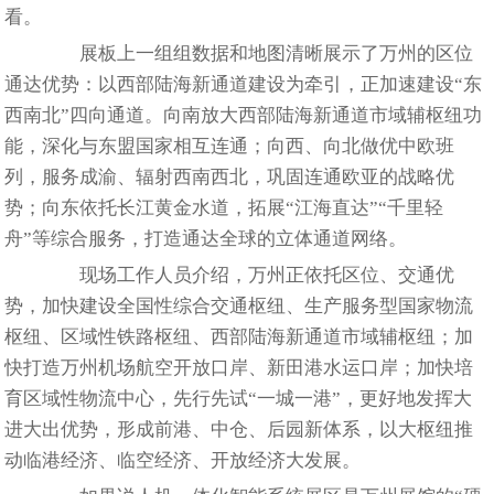
看。
展板上一组组数据和地图清晰展示了万州的区位
通达优势：以西部陆海新通道建设为牵引，正加速建设“东
西南北”四向通道。向南放大西部陆海新通道市域辅枢纽功
能，深化与东盟国家相互连通；向西、向北做优中欧班
列，服务成渝、辐射西南西北，巩固连通欧亚的战略优
势；向东依托长江黄金水道，拓展“江海直达”“千里轻
舟”等综合服务，打造通达全球的立体通道网络。
现场工作人员介绍，万州正依托区位、交通优
势，加快建设全国性综合交通枢纽、生产服务型国家物流
枢纽、区域性铁路枢纽、西部陆海新通道市域辅枢纽；加
快打造万州机场航空开放口岸、新田港水运口岸；加快培
育区域性物流中心，先行先试“一城一港”，更好地发挥大
进大出优势，形成前港、中仓、后园新体系，以大枢纽推
动临港经济、临空经济、开放经济大发展。