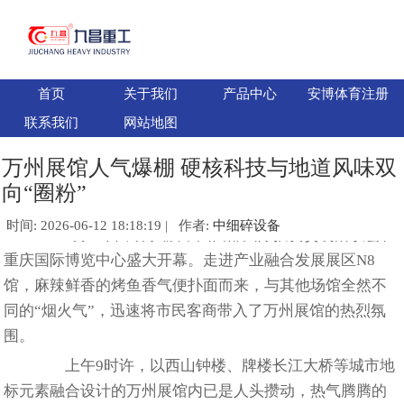
首页
关于我们
产品中心
安博体育注册
联系我们
网站地图
万州展馆人气爆棚 硬核科技与地道风味双
向“圈粉”
时间: 2026-06-12 18:18:19 | 作者:
中细碎设备
5月21日，第八届中国西部国际投资贸易洽谈会在
重庆国际博览中心盛大开幕。走进产业融合发展展区N8
馆，麻辣鲜香的烤鱼香气便扑面而来，与其他场馆全然不
同的“烟火气”，迅速将市民客商带入了万州展馆的热烈氛
围。
上午9时许，以西山钟楼、牌楼长江大桥等城市地
标元素融合设计的万州展馆内已是人头攒动，热气腾腾的