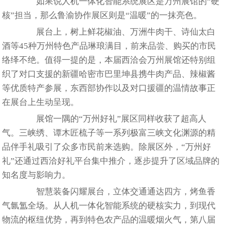
如果说人机一体化智能系统展区是万州展馆的“硬
核”担当，那么鲁渝协作展区则是“温暖”的一抹亮色。
展台上，树上鲜花椒油、万洲牛肉干、诗仙太白
酒等45种万州特色产品琳琅满目，前来品尝、购买的市民
络绎不绝。值得一提的是，本届西洽会万州展馆还特别组
织了对口支援的新疆哈密市巴里坤县携牛肉产品、辣椒酱
等优质特产参展，东西部协作以及对口援疆的温情故事正
在展台上生动呈现。
展馆一隅的“万州好礼”展区同样收获了超高人
气。三峡绣、谭木匠梳子等一系列极富三峡文化渊源的精
品伴手礼吸引了众多市民前来选购。除展区外，“万州好
礼”还通过西洽好礼平台集中推介，逐步提升了区域品牌的
知名度与影响力。
智慧装备闪耀展台，立体交通通达四方，烤鱼香
气氤氲全场。从人机一体化智能系统的硬核实力，到现代
物流的枢纽优势，再到特色农产品的温暖烟火气，第八届