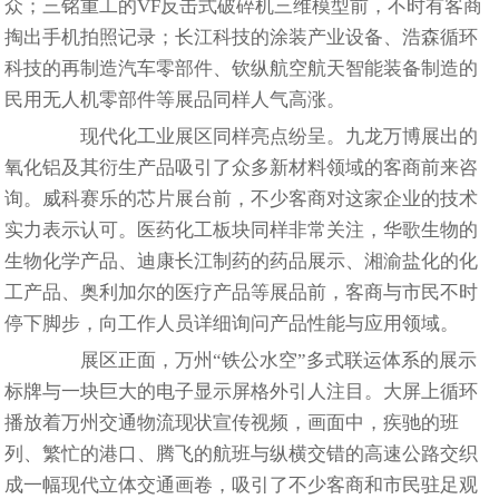
众；三铭重工的VF反击式破碎机三维模型前，不时有客商
掏出手机拍照记录；长江科技的涂装产业设备、浩森循环
科技的再制造汽车零部件、钦纵航空航天智能装备制造的
民用无人机零部件等展品同样人气高涨。
现代化工业展区同样亮点纷呈。九龙万博展出的
氧化铝及其衍生产品吸引了众多新材料领域的客商前来咨
询。威科赛乐的芯片展台前，不少客商对这家企业的技术
实力表示认可。医药化工板块同样非常关注，华歌生物的
生物化学产品、迪康长江制药的药品展示、湘渝盐化的化
工产品、奥利加尔的医疗产品等展品前，客商与市民不时
停下脚步，向工作人员详细询问产品性能与应用领域。
展区正面，万州“铁公水空”多式联运体系的展示
标牌与一块巨大的电子显示屏格外引人注目。大屏上循环
播放着万州交通物流现状宣传视频，画面中，疾驰的班
列、繁忙的港口、腾飞的航班与纵横交错的高速公路交织
成一幅现代立体交通画卷，吸引了不少客商和市民驻足观