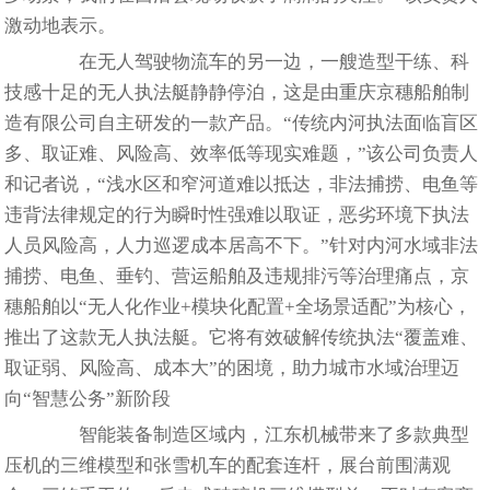
激动地表示。
在无人驾驶物流车的另一边，一艘造型干练、科
技感十足的无人执法艇静静停泊，这是由重庆京穗船舶制
造有限公司自主研发的一款产品。“传统内河执法面临盲区
多、取证难、风险高、效率低等现实难题，”该公司负责人
和记者说，“浅水区和窄河道难以抵达，非法捕捞、电鱼等
违背法律规定的行为瞬时性强难以取证，恶劣环境下执法
人员风险高，人力巡逻成本居高不下。”针对内河水域非法
捕捞、电鱼、垂钓、营运船舶及违规排污等治理痛点，京
穗船舶以“无人化作业+模块化配置+全场景适配”为核心，
推出了这款无人执法艇。它将有效破解传统执法“覆盖难、
取证弱、风险高、成本大”的困境，助力城市水域治理迈
向“智慧公务”新阶段
智能装备制造区域内，江东机械带来了多款典型
压机的三维模型和张雪机车的配套连杆，展台前围满观