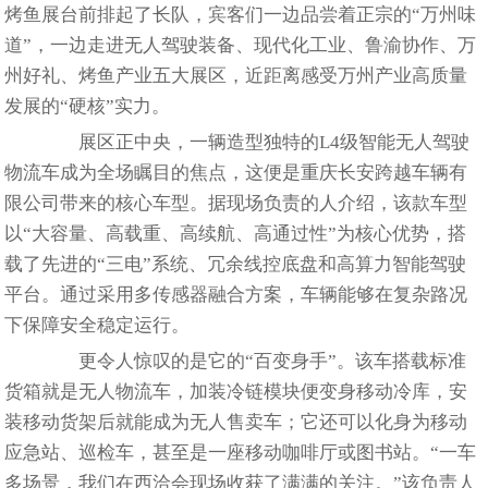
烤鱼展台前排起了长队，宾客们一边品尝着正宗的“万州味
道”，一边走进无人驾驶装备、现代化工业、鲁渝协作、万
州好礼、烤鱼产业五大展区，近距离感受万州产业高质量
发展的“硬核”实力。
展区正中央，一辆造型独特的L4级智能无人驾驶
物流车成为全场瞩目的焦点，这便是重庆长安跨越车辆有
限公司带来的核心车型。据现场负责的人介绍，该款车型
以“大容量、高载重、高续航、高通过性”为核心优势，搭
载了先进的“三电”系统、冗余线控底盘和高算力智能驾驶
平台。通过采用多传感器融合方案，车辆能够在复杂路况
下保障安全稳定运行。
更令人惊叹的是它的“百变身手”。该车搭载标准
货箱就是无人物流车，加装冷链模块便变身移动冷库，安
装移动货架后就能成为无人售卖车；它还可以化身为移动
应急站、巡检车，甚至是一座移动咖啡厅或图书站。“一车
多场景，我们在西洽会现场收获了满满的关注。”该负责人