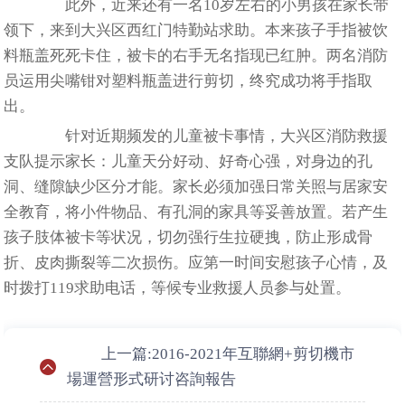
此外，近来还有一名10岁左右的小男孩在家长带
领下，来到大兴区西红门特勤站求助。本来孩子手指被饮
料瓶盖死死卡住，被卡的右手无名指现已红肿。两名消防
员运用尖嘴钳对塑料瓶盖进行剪切，终究成功将手指取
出。
针对近期频发的儿童被卡事情，大兴区消防救援
支队提示家长：儿童天分好动、好奇心强，对身边的孔
洞、缝隙缺少区分才能。家长必须加强日常关照与居家安
全教育，将小件物品、有孔洞的家具等妥善放置。若产生
孩子肢体被卡等状况，切勿强行生拉硬拽，防止形成骨
折、皮肉撕裂等二次损伤。应第一时间安慰孩子心情，及
时拨打119求助电话，等候专业救援人员参与处置。
上一篇:2016-2021年互聯網+剪切機市
場運營形式研讨咨詢報告