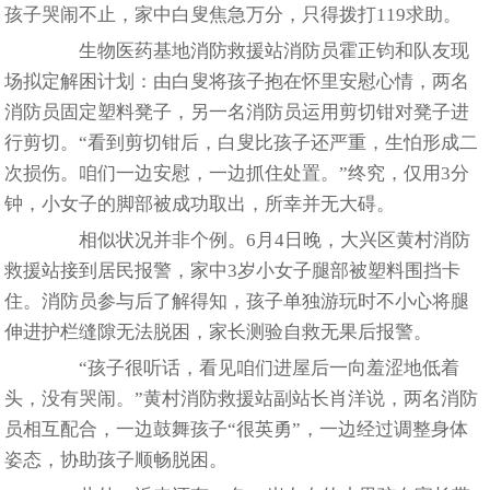
孩子哭闹不止，家中白叟焦急万分，只得拨打119求助。
生物医药基地消防救援站消防员霍正钧和队友现
场拟定解困计划：由白叟将孩子抱在怀里安慰心情，两名
消防员固定塑料凳子，另一名消防员运用剪切钳对凳子进
行剪切。“看到剪切钳后，白叟比孩子还严重，生怕形成二
次损伤。咱们一边安慰，一边抓住处置。”终究，仅用3分
钟，小女子的脚部被成功取出，所幸并无大碍。
相似状况并非个例。6月4日晚，大兴区黄村消防
救援站接到居民报警，家中3岁小女子腿部被塑料围挡卡
住。消防员参与后了解得知，孩子单独游玩时不小心将腿
伸进护栏缝隙无法脱困，家长测验自救无果后报警。
“孩子很听话，看见咱们进屋后一向羞涩地低着
头，没有哭闹。”黄村消防救援站副站长肖洋说，两名消防
员相互配合，一边鼓舞孩子“很英勇”，一边经过调整身体
姿态，协助孩子顺畅脱困。